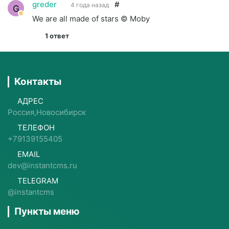
greder
#
4 года назад
G
We are all made of stars © Moby
1 ответ
Контакты
АДРЕС
Россия,Новосибирск
ТЕЛЕФОН
+79139155405
EMAIL
dev@instantcms.ru
TELEGRAM
@instantcms
Пункты меню