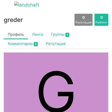
Войти
0
0
greder
Репутация
Рейтинг
Профиль
Лента
Группы
1
Комментарии
Репутация
2
G